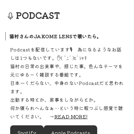
PODCAST
猫村さんのJAKOME LENSで覗いたら。
Podcastを配信しています🎙️ 為になるようなお話
しは1つもないです。✋( ॱߑॱ )ﾋﾟｼｬﾘ
猫村の日常の出来事や、感じた事。色んなテーマを
元にゆるーく雑談する番組です。
日本一くだらない、中身のないPodcastだと思われ
ます。
出勤する時とか、家事をしながらとか。
何か寝られへんなぁ…という時に暇つぶし感覚で聴
いてください。 →
READ MORE!
Spotify
Apple Podcasts