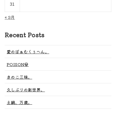
31
« 3月
Recent Posts
愛のばぁむくぅへん。
POISON💀
きのこ三昧。
久しぶりの新世界。
土鍋、万歳。