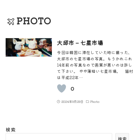
PHOTO
大邱市 – 七星市場
今回は韓国に滞在していた時に撮った、
大邱市の七星市場の写真。もうかれこれ
14年前の写真なので画質が悪いのは許し
て下さい。 やや薄暗い七星市場。 猫村
は平成22年…
0
2024年9月29日
Photo
検索
検索