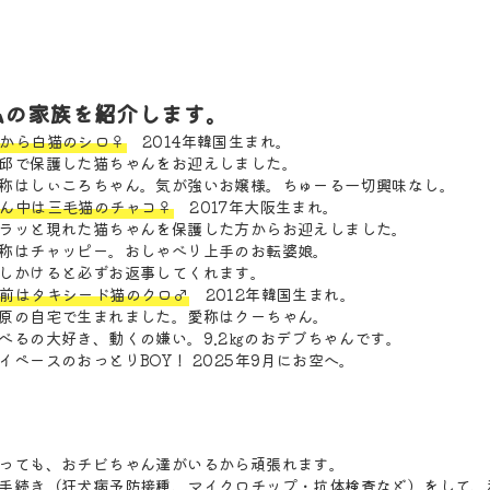
私の家族を紹介します。
から白猫のシロ♀
2014年韓国生まれ。
邱で保護した猫ちゃんをお迎えしました。
称はしぃころちゃん。気が強いお嬢様。ちゅーる一切興味なし。
ん中は三毛猫のチャコ♀
2017年大阪生まれ。
ラッと現れた猫ちゃんを保護した方からお迎えしました。
称はチャッピー。おしゃべり上手のお転婆娘。
しかけると必ずお返事してくれます。
前はタキシード猫のクロ♂
2012年韓国生まれ。
原の自宅で生まれました。愛称はクーちゃん。
べるの大好き、動くの嫌い。9.2㎏のおデブちゃんです。
イペースのおっとりBOY！ 2025年9月にお空へ。
っても、おチビちゃん達がいるから頑張れます。
手続き（狂犬病予防接種、マイクロチップ・抗体検査など）をして、