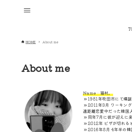
T
HOME
About me
About me
Name : 猫村。
1981年吹田市にて爆
2011年3月 ワーキ
遠距離恋愛中だった韓国
同年7月に彼が迎えに
2012年 ビザが切れ
2016年8月 4年半