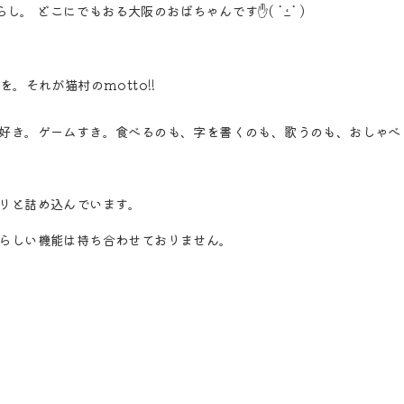
現在は人間1人と猫2匹暮らし。 どこにでもおる大阪のおばちゃんです✋( ॱߑॱ )
。それが猫村のmotto!!
好き。ゲームすき。食べるのも、字を書くのも、歌うのも、おしゃべ
リと詰め込んでいます。
らしい機能は持ち合わせておりません。