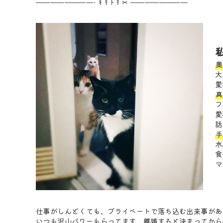
————————- ｷ ﾘ ﾄ ﾘ ✂ ————————
奥
大
愛
真
フ
愛
話
手
水
食
マ
仕事がしんどくても、プライベートで落ち込む出来事があ
いつも沢山パワーもらってます。離婚すると決まってから