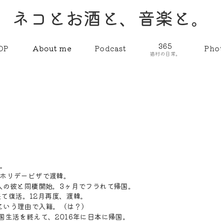
ネコとお酒と、音楽と。
365
OP
About me
Podcast
Pho
猫村の日常。
誕。
ングホリデービザで渡韓。
人の彼と同棲開始。3ヶ月でフラれて帰国。
来て復活。12月再度、渡韓。
るという理由で入籍。（は？）
の韓国生活を終えて、2016年に日本に帰国。