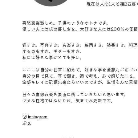
喜怒哀楽激しめ。子供のようなオトナです。
優しい人には倍の優しさを。大好きな人には200％の愛情を
猫すき。写真すき。音楽すき。映画すき。読書すき。料理
するのもすき。ギターもすき。
私には好きな事がとても多い。
ここには自分の日常に加えて、好きな事を全部丸ごとゴロ
自分の目で見て、耳で聞き、頭で考え、心で感じたこと。
全部キレイに記憶出来たらいいのですが、生憎そんな素晴
日々の喜怒哀楽を素直に残していきたいと思います。
マメな性格ではないため、気まぐれ更新です。
instagram
X