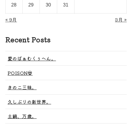
28
29
30
31
« 9月
3月 »
Recent Posts
愛のばぁむくぅへん。
POISON💀
きのこ三昧。
久しぶりの新世界。
土鍋、万歳。