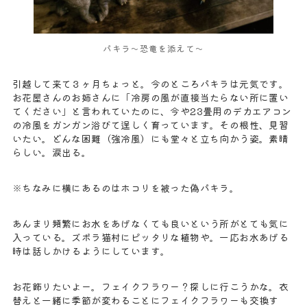
パキラ〜恐竜を添えて〜
引越して来て３ヶ月ちょっと。今のところパキラは元気です。
お花屋さんのお姉さんに「冷房の風が直接当たらない所に置い
てください」と言われていたのに、今や23畳用のデカエアコン
の冷風をガンガン浴びて逞しく育っています。その根性、見習
いたい。どんな困難（強冷風）にも堂々と立ち向かう姿。素晴
らしい。涙出る。
※ちなみに横にあるのはホコリを被った偽パキラ。
あんまり頻繁にお水をあげなくても良いという所がとても気に
入っている。ズボラ猫村にピッタリな植物や。一応お水あげる
時は話しかけるようにしています。
お花飾りたいよー。フェイクフラワー？探しに行こうかな。衣
替えと一緒に季節が変わることにフェイクフラワーも交換す