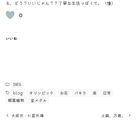
る。どう？いいじゃん？？丁寧な生活っぽくて。（憧）
0
いいね:
365
blog
オリンピック
お花
パキラ
哀
日常
観葉植物
金メダル
大邱市 - 七星市場
土鍋、万歳。