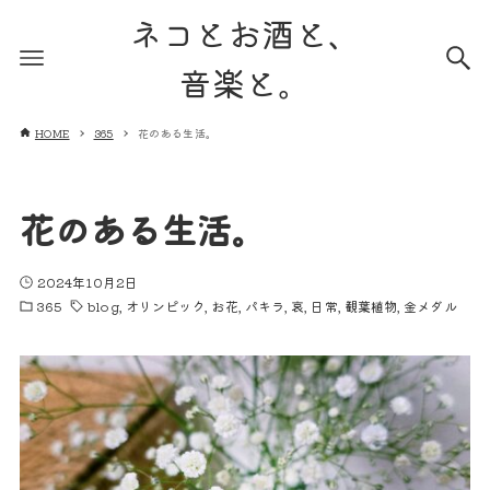
ネコとお酒と、
音楽と。
HOME
365
花のある生活。
花のある生活。
2024年10月2日
365
blog
オリンピック
お花
パキラ
哀
日常
観葉植物
金メダル