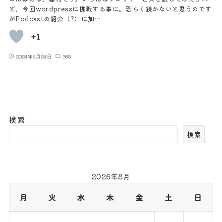
ど、今回wordpressに挑戦する事に。恐らく続かないと思うのです
がPodcastの紹介（?）に加…
+1
2024年9月24日
365
検索
検索
2026年8月
月
火
水
木
金
土
日