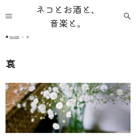
ネコとお酒と、
音楽と。
HOME
哀
哀